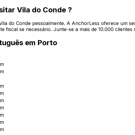
sitar Vila do Conde ?
de Vila do Conde pessoalmente. A AnchorLess oferece um se
 fiscal se necessário. Junte-se a mais de 10.000 clientes 
rtuguês em Porto
o
0m
0m
0m
0m
0m
0m
0m
0m
0m