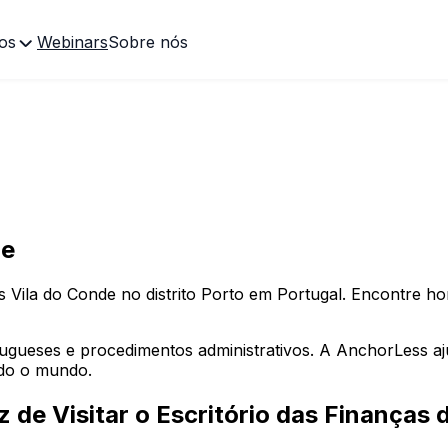
os
Webinars
Sobre nós
de
as
Vila do Conde
no distrito
Porto
em Portugal. Encontre horá
rtugueses e procedimentos administrativos. A AnchorLess a
odo o mundo.
 de Visitar o Escritório das Finanças 