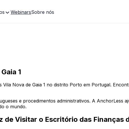
os
Webinars
Sobre nós
 Gaia 1
as
Vila Nova de Gaia
1
no distrito
Porto
em Portugal. Encontre
rtugueses e procedimentos administrativos. A AnchorLess a
odo o mundo.
 de Visitar o Escritório das Finanças 