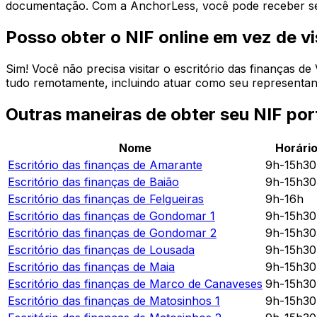
documentação. Com a AnchorLess, você pode receber se
Posso obter o NIF online em vez de vi
Sim! Você não precisa visitar o escritório das finanças 
tudo remotamente, incluindo atuar como seu representante
Outras maneiras de obter seu NIF po
Nome
Horári
Escritório das finanças de
Amarante
9h-15h3
Escritório das finanças de
Baião
9h-15h3
Escritório das finanças de
Felgueiras
9h-16h
Escritório das finanças de
Gondomar 1
9h-15h3
Escritório das finanças de
Gondomar 2
9h-15h3
Escritório das finanças de
Lousada
9h-15h3
Escritório das finanças de
Maia
9h-15h3
Escritório das finanças de
Marco de Canaveses
9h-15h3
Escritório das finanças de
Matosinhos 1
9h-15h3