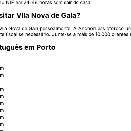
u NIF em 24-48 horas sem sair de casa.
sitar Vila Nova de Gaia?
de Vila Nova de Gaia pessoalmente. A AnchorLess oferece u
 fiscal se necessário. Junte-se a mais de 10.000 clientes 
rtuguês em Porto
o
0m
0m
0m
0m
0m
0m
0m
0m