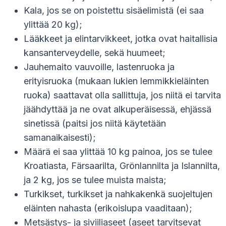
Kala, jos se on poistettu sisäelimistä (ei saa
ylittää 20 kg);
Lääkkeet ja elintarvikkeet, jotka ovat haitallisia
kansanterveydelle, sekä huumeet;
Jauhemaito vauvoille, lastenruoka ja
erityisruoka (mukaan lukien lemmikkieläinten
ruoka) saattavat olla sallittuja, jos niitä ei tarvita
jäähdyttää ja ne ovat alkuperäisessä, ehjässä
sinetissä (paitsi jos niitä käytetään
samanaikaisesti);
Määrä ei saa ylittää 10 kg painoa, jos se tulee
Kroatiasta, Färsaarilta, Grönlannilta ja Islannilta,
ja 2 kg, jos se tulee muista maista;
Turkikset, turkikset ja nahkakenkä suojeltujen
eläinten nahasta (erikoislupa vaaditaan);
Metsästys- ja siviiliaseet (aseet tarvitsevat