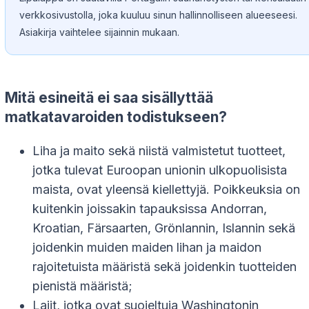
verkkosivustolla, joka kuuluu sinun hallinnolliseen alueeseesi.
Asiakirja vaihtelee sijainnin mukaan.
Mitä esineitä ei saa sisällyttää
matkatavaroiden todistukseen?
Liha ja maito sekä niistä valmistetut tuotteet,
jotka tulevat Euroopan unionin ulkopuolisista
maista, ovat yleensä kiellettyjä. Poikkeuksia on
kuitenkin joissakin tapauksissa Andorran,
Kroatian, Färsaarten, Grönlannin, Islannin sekä
joidenkin muiden maiden lihan ja maidon
rajoitetuista määristä sekä joidenkin tuotteiden
pienistä määristä;
Lajit, jotka ovat suojeltuja Washingtonin