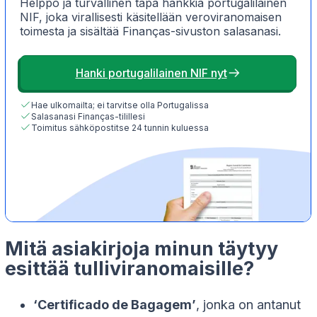
Helppo ja turvallinen tapa hankkia portugalilainen
NIF, joka virallisesti käsitellään veroviranomaisen
toimesta ja sisältää Finanças-sivuston salasanasi.
Hanki portugalilainen NIF nyt
Hae ulkomailta; ei tarvitse olla Portugalissa
Salasanasi Finanças-tilillesi
Toimitus sähköpostitse 24 tunnin kuluessa
Mitä asiakirjoja minun täytyy
esittää tulliviranomaisille?
‘Certificado de Bagagem’
, jonka on antanut