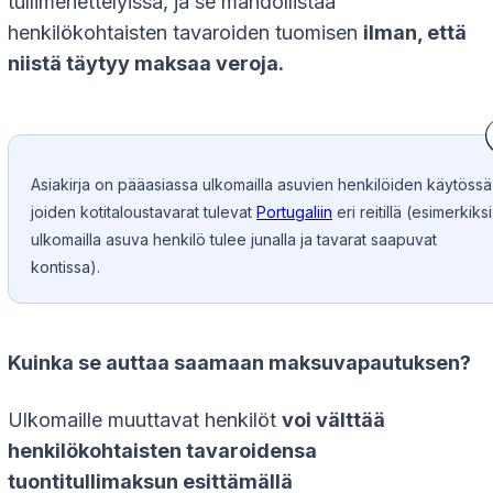
tullimenettelyissä, ja se mahdollistaa
henkilökohtaisten tavaroiden tuomisen
ilman, että
niistä täytyy maksaa veroja.
Asiakirja on pääasiassa ulkomailla asuvien henkilöiden käytössä
joiden kotitaloustavarat tulevat
Portugaliin
eri reitillä (esimerkiksi
ulkomailla asuva henkilö tulee junalla ja tavarat saapuvat
kontissa).
Kuinka se auttaa saamaan maksuvapautuksen?
Ulkomaille muuttavat henkilöt
voi välttää
henkilökohtaisten tavaroidensa
tuontitullimaksun esittämällä