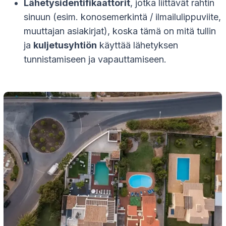
Lähetysidentifikaattorit
, jotka liittävät rahtin
sinuun (esim. konosemerkintä / ilmailulippuviite,
muuttajan asiakirjat), koska tämä on mitä tullin
ja
kuljetusyhtiön
käyttää lähetyksen
tunnistamiseen ja vapauttamiseen.