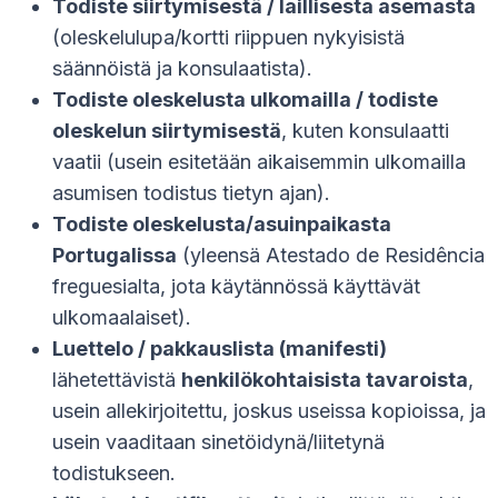
Todiste siirtymisestä / laillisesta asemasta
(oleskelulupa/kortti riippuen nykyisistä
säännöistä ja konsulaatista).
Todiste oleskelusta ulkomailla / todiste
oleskelun siirtymisestä
, kuten konsulaatti
vaatii (usein esitetään aikaisemmin ulkomailla
asumisen todistus tietyn ajan).
Todiste oleskelusta/asuinpaikasta
Portugalissa
(yleensä Atestado de Residência
freguesialta, jota käytännössä käyttävät
ulkomaalaiset).
Luettelo / pakkauslista (manifesti)
lähetettävistä
henkilökohtaisista tavaroista
,
usein allekirjoitettu, joskus useissa kopioissa, ja
usein vaaditaan sinetöidynä/liitetynä
todistukseen.