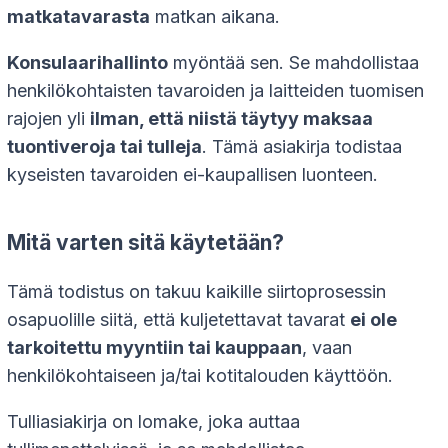
matkatavarasta
matkan aikana.
Konsulaarihallinto
myöntää sen. Se mahdollistaa
henkilökohtaisten tavaroiden ja laitteiden tuomisen
rajojen yli
ilman, että niistä täytyy maksaa
tuontiveroja tai tulleja
. Tämä asiakirja todistaa
kyseisten tavaroiden ei-kaupallisen luonteen.
Mitä varten sitä käytetään?
Tämä todistus on takuu kaikille siirtoprosessin
osapuolille siitä, että kuljetettavat tavarat
ei ole
tarkoitettu myyntiin tai kauppaan
, vaan
henkilökohtaiseen ja/tai kotitalouden käyttöön.
Tulliasiakirja on lomake, joka auttaa