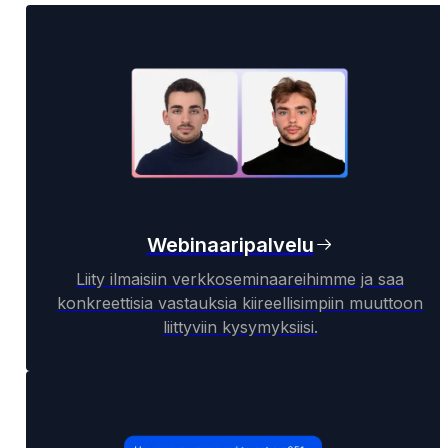
Webinaaripalvelu
Liity ilmaisiin verkkoseminaareihimme ja saa
konkreettisia vastauksia kiireellisimpiin muuttoon
liittyviin kysymyksiisi.