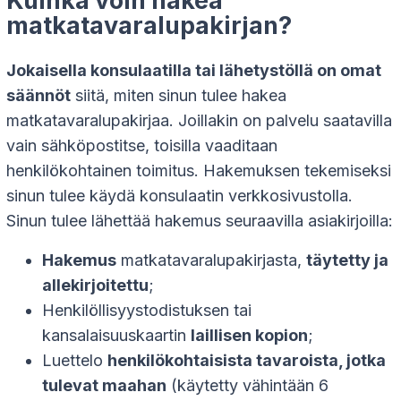
Kuinka voin hakea
matkatavaralupakirjan?
Jokaisella konsulaatilla tai lähetystöllä on omat
säännöt
siitä, miten sinun tulee hakea
matkatavaralupakirjaa. Joillakin on palvelu saatavilla
vain sähköpostitse, toisilla vaaditaan
henkilökohtainen toimitus. Hakemuksen tekemiseksi
sinun tulee käydä konsulaatin verkkosivustolla.
Sinun tulee lähettää hakemus seuraavilla asiakirjoilla:
Hakemus
matkatavaralupakirjasta,
täytetty ja
allekirjoitettu
;
Henkilöllisyystodistuksen tai
kansalaisuuskaartin
laillisen kopion
;
Luettelo
henkilökohtaisista tavaroista, jotka
tulevat maahan
(käytetty vähintään 6