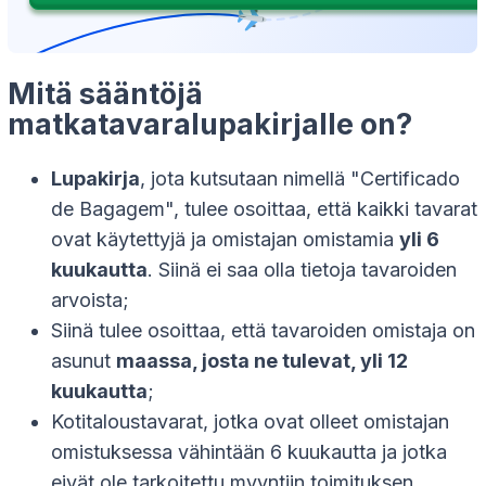
Mitä sääntöjä
matkatavaralupakirjalle on?
Lupakirja
, jota kutsutaan nimellä "Certificado
de Bagagem", tulee osoittaa, että kaikki tavarat
ovat käytettyjä ja omistajan omistamia
yli 6
kuukautta
. Siinä ei saa olla tietoja tavaroiden
arvoista;
Siinä tulee osoittaa, että tavaroiden omistaja on
asunut
maassa, josta ne tulevat, yli 12
kuukautta
;
Kotitaloustavarat, jotka ovat olleet omistajan
omistuksessa vähintään 6 kuukautta ja jotka
eivät ole tarkoitettu myyntiin toimituksen