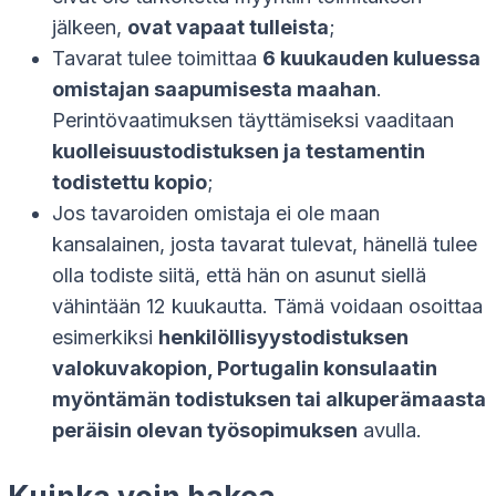
jälkeen,
ovat vapaat tulleista
;
Tavarat tulee toimittaa
6 kuukauden kuluessa
omistajan saapumisesta maahan
.
Perintövaatimuksen täyttämiseksi vaaditaan
kuolleisuustodistuksen ja testamentin
todistettu kopio
;
Jos tavaroiden omistaja ei ole maan
kansalainen, josta tavarat tulevat, hänellä tulee
olla todiste siitä, että hän on asunut siellä
vähintään 12 kuukautta. Tämä voidaan osoittaa
esimerkiksi
henkilöllisyystodistuksen
valokuvakopion, Portugalin konsulaatin
myöntämän todistuksen tai alkuperämaasta
peräisin olevan työsopimuksen
avulla.