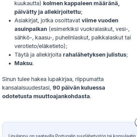
kuukautta)
kolmen kappaleen määränä,
päivätty ja allekirjoitettu
;
Asiakirjat, jotka osoittavat
viime vuoden
asuinpaikan
(esimerkiksi vuokralaskut, vesi-,
sähkö-, kaasu-, puhelinlaskut, palkkalaskut tai
verotieto/eläketieto);
Täytä ja allekirjoita
rahalähetyksen julistus
;
Maksu
.
Sinun tulee hakea lupakirjaa, riippumatta
kansalaisuudestasi,
90 päivän kuluessa
odotetusta muuttoajankohdasta
.
Lipulappu on saatavilla Portugalin suurlähetystön tai konsulaatin