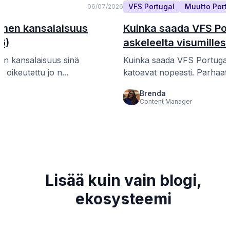
VFS Portugal
Muutto Portu
06/07/2026
ainen kansalaisuus
Kuinka saada VFS Por
6)
askeleelta visumillesi
in kansalaisuus sinä
Kuinka saada VFS Portugal
 oikeutettu jo n...
katoavat nopeasti. Parhaat a
Brenda
Content Manager
Lisää kuin vain blogi,
ekosysteemi