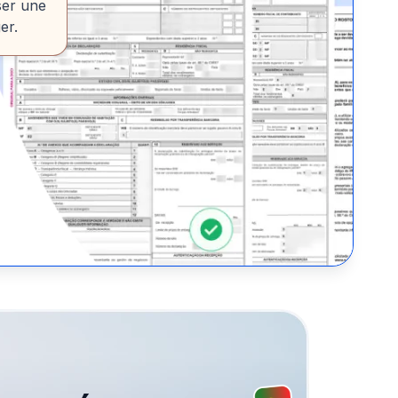
ser une
er.