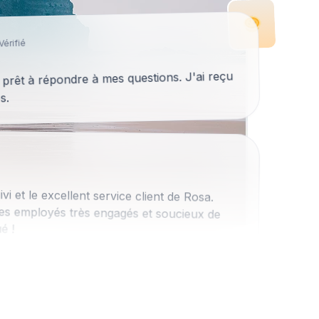
Vérifié
s prêt à répondre à mes questions. J'ai reçu
s.
i et le excellent service client de Rosa.
es employés très engagés et soucieux de
é !
less a été définitivement positive. Ils
e je n'arrivais pas à bien faire les choses.