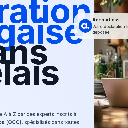
ration
gaise
AnchorLess
Votre déclaration f
déposée
ans
lais
de A à Z par des experts inscrits à
os (OCC)
, spécialisés dans toutes