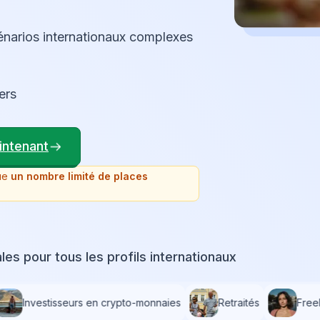
cénarios internationaux complexes
ers
intenant
que
un nombre limité de places
es pour tous les profils internationaux
Investisseurs en crypto-monnaies
Retraités
Freel