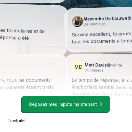
Alexandre De blauwe
De Belgique
 les formulaires et de
! La réponse a été
Service excellent, toujour
tous les documents à temp
Matt Davis
Vérifié
MD
Du Canada
Le temps de réponse, le suiv
Anchorless semble avoir d
me, tous les documents
 documents étaient prêts
l'expérience client. Bien jou
Déposez mes impôts maintenant
Bonney Brown
Vérifié
BB
Trustpilot
Des États-Unis
Mon expérience avec Anchor
étaient là pour m'aider lorsqu