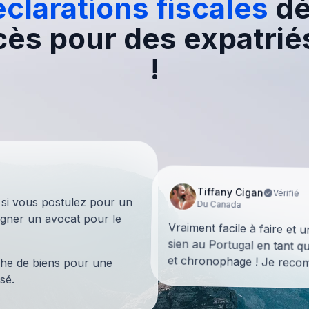
clarations fiscales
d
cès pour des expatrié
!
Tiffany Cigan
Vérifié
 si vous postulez pour un
Du Canada
igner un avocat pour le
Vraiment facile à faire et 
sien au Portugal en tant qu
et chronophage ! Je reco
rche de biens pour une
sé.