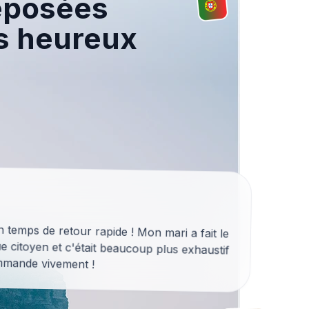
éposées
s heureux
un temps de retour rapide ! Mon mari a fait le
e citoyen et c'était beaucoup plus exhaustif
mmande vivement !