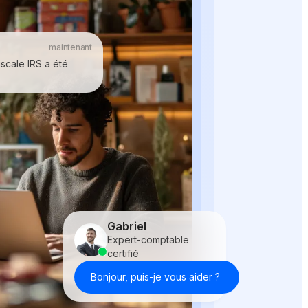
maintenant
iscale IRS a été
Gabriel
Expert-comptable
certifié
Bonjour, puis-je vous aider ?