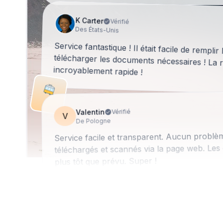
K Carter
Vérifié
Des États-Unis
Service fantastique ! Il était facile de remplir
télécharger les documents nécessaires 
incroyablement rapide !
Valentin
Vérifié
V
De Pologne
Service facile et transparent. Aucun problè
téléchargés et scannés via la page web. Les
plus tôt que prévu. Super !
Lily Redlingshafer
Vérifié
LR
Des États-Unis