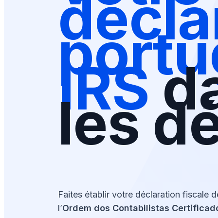
décla
portu
IRS
d
les dé
Faites établir votre déclaration fiscale 
l’
Ordem dos Contabilistas Certificad