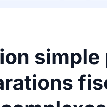
tion simple
rations fi