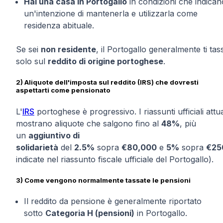
Hai una casa in Portogallo
in condizioni che indican
un'intenzione di mantenerla e utilizzarla come
residenza abituale.
Se sei
non residente
, il Portogallo generalmente ti tas
solo sul
reddito di origine portoghese
.
2) Aliquote dell'imposta sul reddito (IRS) che dovresti
aspettarti come pensionato
L'
IRS
portoghese è progressivo. I riassunti ufficiali attua
mostrano aliquote che salgono fino al
48%
, più
un
aggiuntivo di
solidarietà
del
2.5%
sopra
€80,000
e
5%
sopra
€25
indicate nel riassunto fiscale ufficiale del Portogallo).
3) Come vengono normalmente tassate le pensioni
Il reddito da pensione è generalmente riportato
sotto
Categoria H (pensioni)
in Portogallo.