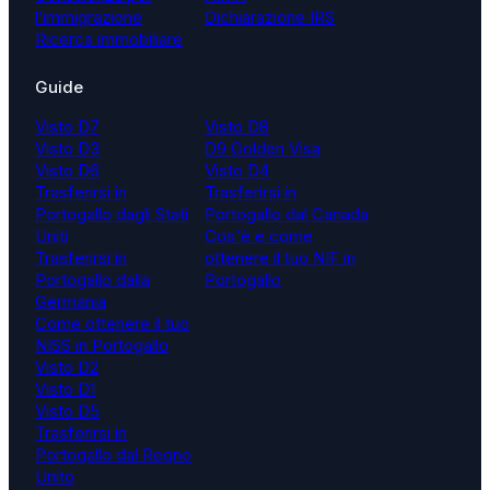
l’immigrazione
Dichiarazione IRS
Ricerca immobiliare
Guide
Visto D7
Visto D8
Visto D3
D9 Golden Visa
Visto D6
Visto D4
Trasferirsi in
Trasferirsi in
Portogallo dagli Stati
Portogallo dal Canada
Uniti
Cos'è e come
Trasferirsi in
ottenere il tuo NIF in
Portogallo dalla
Portogallo
Germania
Come ottenere il tuo
NISS in Portogallo
Visto D2
Visto D1
Visto D5
Trasferirsi in
Portogallo dal Regno
Unito