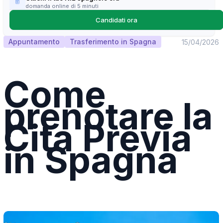
domanda online di 5 minuti
Candidati ora
Appuntamento
Trasferimento in Spagna
15/04/2026
Come
prenotare la
Cita Previa
in Spagna