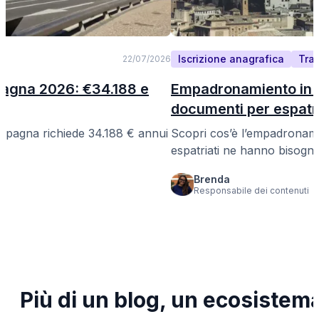
Iscrizione anagrafica
Tra
22/07/2026
pagna 2026: €34.188 e
Empadronamiento in 
documenti per espatri
la Spagna richiede 34.188 € annui
Scopri cos’è l’empadronami
espatriati ne hanno bisogno
Brenda
Responsabile dei contenuti
Più di un blog, un ecosistem