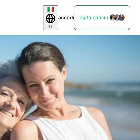
accedi
parla con noi
IT