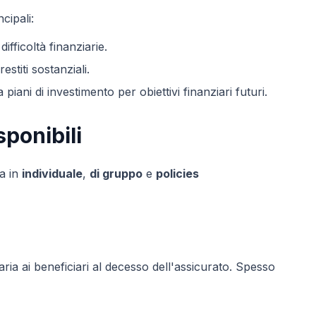
cipali:
ifficoltà finanziarie.
stiti sostanziali.
iani di investimento per obiettivi finanziari futuri.
sponibili
sa in
individuale
,
di gruppo
e
policies
a ai beneficiari al decesso dell'assicurato. Spesso