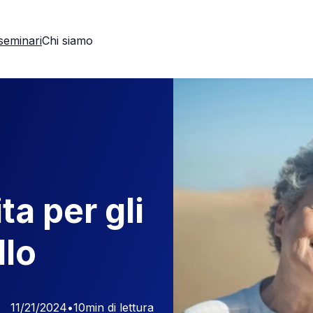
seminari
Chi siamo
ta per gli
llo
11/21/2024
•
10
min di lettura