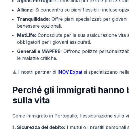
Ageas Portugal:
Conosciuta per le sue polizze famili
Allianz:
Si concentra su piani flessibili, incluse opzio
Tranquilidade:
Offre piani specializzati per giovani
benessere opzionali.
MetLife:
Conosciuta per la sua assicurazione vita 
obbligatori per i giovani assicurati.
Generali e MAPFRE:
Offrono polizze personalizzabil
le malattie critiche.
⚠️ I nostri partner di
INOV Expat
si specializzano nella
Perché gli immigrati hanno 
sulla vita
Come immigrato in Portogallo, l'assicurazione sulla vit
Sicurezza del debito:
I mutui o i prestiti personali