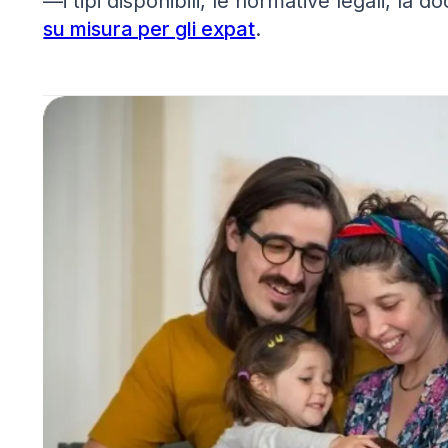
—i tipi disponibili, le normative legali, la 
su misura per gli expat
.