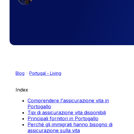
Blog
Portugal - Living
Index
Comprendere l'assicurazione vita in
Portogallo
Tipi di assicurazione vita disponibili
Principali fornitori in Portogallo
Perché gli immigrati hanno bisogno di
assicurazione sulla vita