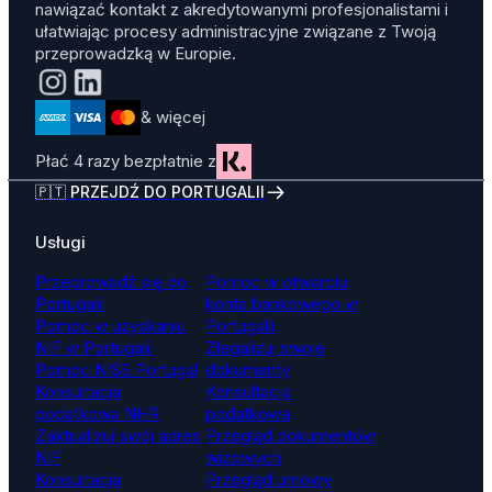
nawiązać kontakt z akredytowanymi profesjonalistami i
ułatwiając procesy administracyjne związane z Twoją
przeprowadzką w Europie.
& więcej
Płać 4 razy bezpłatnie z
🇵🇹 PRZEJDŹ DO PORTUGALII
Usługi
Przeprowadź się do
Pomoc w otwarciu
Portugalii
konta bankowego w
Pomoc w uzyskaniu
Portugalii
NIF w Portugalii
Zlegalizuj swoje
Pomoc NISS Portugal
dokumenty
Konsultacja
Konsultacja
podatkowa NHR
podatkowa
Zaktualizuj swój adres
Przegląd dokumentów
NIF
wizowych
Konsultacja
Przegląd umowy