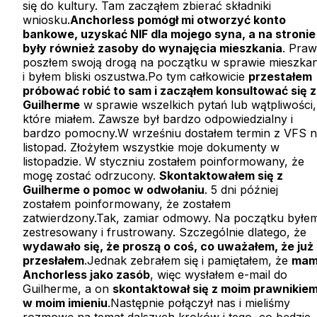
się do kultury. Tam zacząłem zbierać składniki
wniosku.
Anchorless pomógł mi otworzyć konto
bankowe, uzyskać NIF dla mojego syna, a na stronie
były również zasoby do wynajęcia mieszkania
. Praw
poszłem swoją drogą na początku w sprawie mieszkan
i byłem bliski oszustwa.Po tym całkowicie
przestałem
próbować robić to sam i zacząłem konsultować się z
Guilherme
w sprawie wszelkich pytań lub wątpliwości,
które miałem. Zawsze był bardzo odpowiedzialny i
bardzo pomocny.W wrześniu dostałem termin z VFS 
listopad. Złożyłem wszystkie moje dokumenty w
listopadzie. W styczniu zostałem poinformowany, że
mogę zostać odrzucony.
Skontaktowałem się z
Guilherme o pomoc w odwołaniu
. 5 dni później
zostałem poinformowany, że zostałem
zatwierdzony.Tak, zamiar odmowy. Na początku byłe
zestresowany i frustrowany. Szczególnie dlatego, że
wydawało się, że proszą o coś, co uważałem, że już
przesłałem
.Jednak zebrałem się i pamiętałem, że
ma
Anchorless jako zasób
, więc wysłałem e-mail do
Guilherme, a on
skontaktował się z moim prawnikie
w moim imieniu
.Następnie połączył nas i mieliśmy
rozmowę na temat dalszych kroków i tego, co będzie