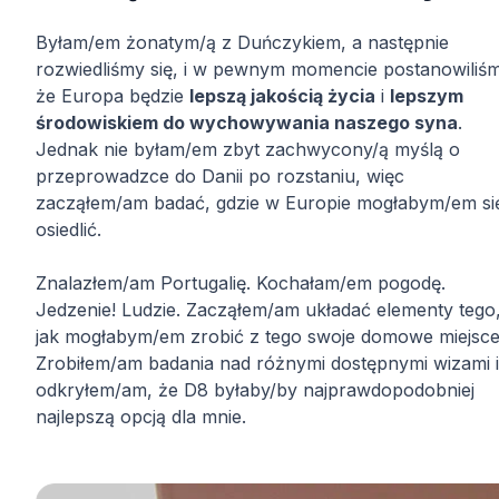
Byłam/em żonatym/ą z Duńczykiem, a następnie
rozwiedliśmy się, i w pewnym momencie postanowiliśm
że Europa będzie
lepszą jakością życia
i
lepszym
środowiskiem do wychowywania naszego syna
.
Jednak nie byłam/em zbyt zachwycony/ą myślą o
przeprowadzce do Danii po rozstaniu, więc
zacząłem/am badać, gdzie w Europie mogłabym/em si
osiedlić.
Znalazłem/am Portugalię. Kochałam/em pogodę.
Jedzenie! Ludzie. Zacząłem/am układać elementy tego
jak mogłabym/em zrobić z tego swoje domowe miejsce
Zrobiłem/am badania nad różnymi dostępnymi wizami i
odkryłem/am, że D8 byłaby/by najprawdopodobniej
najlepszą opcją dla mnie.