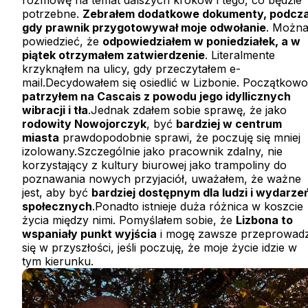
potrzebne.
Zebrałem dodatkowe dokumenty, podcz
gdy prawnik przygotowywał moje odwołanie
. Możn
powiedzieć, że
odpowiedziałem w poniedziałek, a w
piątek otrzymałem zatwierdzenie
. Literalmente
krzyknąłem na ulicy, gdy przeczytałem e-
mail.Decydowałem się osiedlić w Lizbonie. Początkowo
patrzyłem na Cascais z powodu jego idyllicznych
wibracji i tła
.Jednak zdałem sobie sprawę, że jako
rodowity Nowojorczyk
, być
bardziej w centrum
miasta
prawdopodobnie sprawi, że poczuję się mniej
izolowany.Szczególnie jako pracownik zdalny, nie
korzystający z kultury biurowej jako trampoliny do
poznawania nowych przyjaciół, uważałem, że ważne
jest, aby być
bardziej dostępnym dla ludzi i wydarze
społecznych
.Ponadto istnieje duża różnica w koszcie
życia między nimi. Pomyślałem sobie, że
Lizbona to
wspaniały punkt wyjścia
i mogę zawsze przeprowadz
się w przyszłości, jeśli poczuję, że moje życie idzie w
tym kierunku.