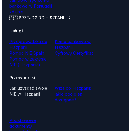
Jak otworzyć konto
bankowe w Portugalii
zdalnie
🇪🇸 PRZEJDŹ DO HISZPANII
Usługi
Przeprowadzka do
Konto bankowe w
Hiszpanii
Hiszpanii
Pomoc NIE Spain
Cyfrowy Certyfikat
Pomoc w zakresie
NIF (Hiszpania)
Przewodniki
Jak uzyskać swoje
Wiza do Hiszpanii:
NIE w Hiszpanii
jakie opcje są
dostępne?
Podstawowe
dokumenty