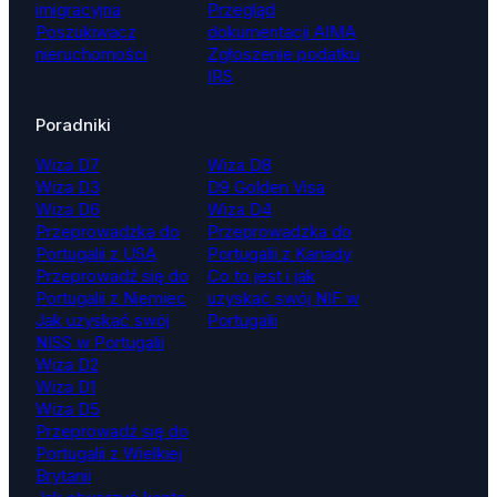
imigracyjna
Przegląd
Poszukiwacz
dokumentacji AIMA
nieruchomości
Zgłoszenie podatku
IRS
Poradniki
Wiza D7
Wiza D8
Wiza D3
D9 Golden Visa
Wiza D6
Wiza D4
Przeprowadzka do
Przeprowadzka do
Portugalii z USA
Portugalii z Kanady
Przeprowadź się do
Co to jest i jak
Portugalii z Niemiec
uzyskać swój NIF w
Jak uzyskać swój
Portugalii
NISS w Portugalii
Wiza D2
Wiza D1
Wiza D5
Przeprowadź się do
Portugalii z Wielkiej
Brytanii