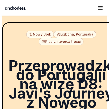
Nowy Jork
Lizbona, Portugalia
Pisarz i twórca treści
Przeprowadz
do Portugalii
na wizę D8:
Javi's Journe
z Nowego