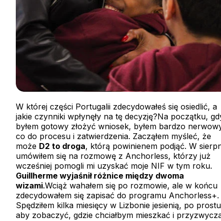
W której części Portugalii zdecydowałeś się osiedlić, a
jakie czynniki wpłynęły na tę decyzję?Na początku, gd
byłem gotowy złożyć wniosek, byłem bardzo nerwow
co do procesu i zatwierdzenia. Zacząłem myśleć, że
może
D2 to droga
, którą powinienem podjąć. W sierp
umówiłem się na rozmowę z Anchorless, którzy już
wcześniej pomogli mi uzyskać moje NIF w tym roku.
Guillherme wyjaśnił różnice między dwoma
wizami
.Wciąż wahałem się po rozmowie, ale w końcu
zdecydowałem się zapisać do programu Anchorless+.
Spędziłem kilka miesięcy w Lizbonie jesienią, po prostu
aby zobaczyć, gdzie chciałbym mieszkać i przyzwycza