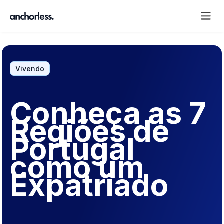
Vivendo
Conheça as 7
Regiões de
Portugal
como um
Expatriado