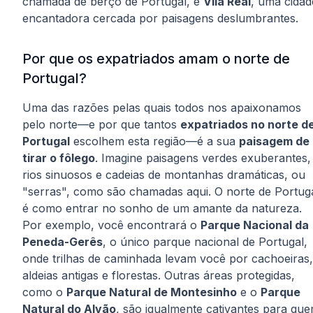
chamada de berço de Portugal, e
Vila Real
, uma cidad
encantadora cercada por paisagens deslumbrantes.
Por que os expatriados amam o norte de
Portugal?
Uma das razões pelas quais todos nos apaixonamos
pelo norte—e por que tantos
expatriados no norte d
Portugal
escolhem esta região—é a sua
paisagem de
tirar o fôlego
. Imagine paisagens verdes exuberantes,
rios sinuosos e cadeias de montanhas dramáticas, ou
"serras", como são chamadas aqui. O norte de Portug
é como entrar no sonho de um amante da natureza.
Por exemplo, você encontrará o
Parque Nacional da
Peneda-Gerês
, o único parque nacional de Portugal,
onde trilhas de caminhada levam você por cachoeiras,
aldeias antigas e florestas. Outras áreas protegidas,
como o
Parque Natural de Montesinho
e o
Parque
Natural do Alvão
, são igualmente cativantes para qu