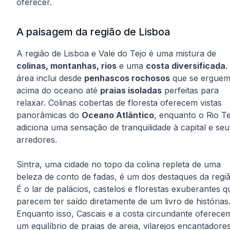
oferecer.
A paisagem da região de Lisboa
A região de Lisboa e Vale do Tejo é uma mistura de
colinas, montanhas, rios
e uma
costa diversificada
.
área inclui desde
penhascos rochosos
que se ergue
acima do oceano até
praias isoladas
perfeitas para
relaxar. Colinas cobertas de floresta oferecem vistas
panorâmicas do
Oceano Atlântico
, enquanto o Rio Te
adiciona uma sensação de tranquilidade à capital e seu
arredores.
Sintra, uma cidade no topo da colina repleta de uma
beleza de conto de fadas, é um dos destaques da regiã
É o lar de palácios, castelos e florestas exuberantes q
parecem ter saído diretamente de um livro de histórias
Enquanto isso, Cascais e a costa circundante oferece
um equilíbrio de praias de areia, vilarejos encantadore