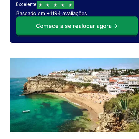
Excelente
Baseado em
+
1194
avaliações
Comece a se realocar agora