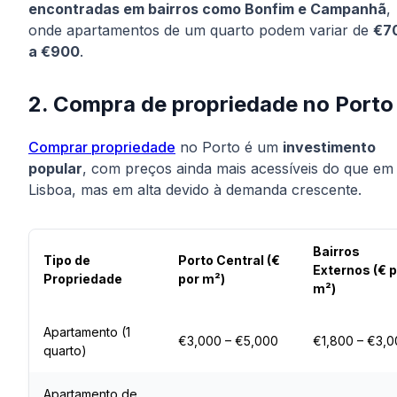
encontradas em bairros como Bonfim e Campanhã
,
onde apartamentos de um quarto podem variar de
€7
a €900
.
2. Compra de propriedade no Porto
Comprar propriedade
no Porto é um
investimento
popular
, com preços ainda mais acessíveis do que em
Lisboa, mas em alta devido à demanda crescente.
Bairros
Tipo de
Porto Central (€
Externos (€ 
Propriedade
por m²)
m²)
Apartamento (1
€3,000 – €5,000
€1,800 – €3,
quarto)
Apartamento de