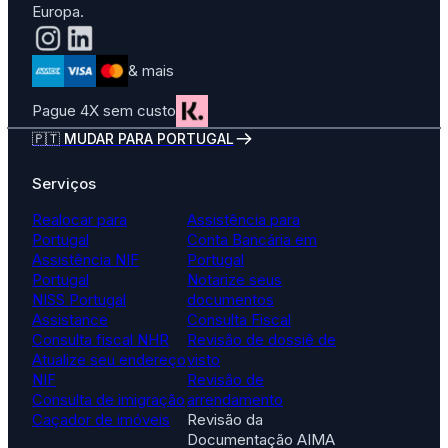
Europa.
& mais
Pague 4X sem custo
🇵🇹 MUDAR PARA PORTUGAL
Serviços
Realocar para
Assistência para
Portugal
Conta Bancária em
Assistência NIF
Portugal
Portugal
Notarize seus
NISS Portugal
documentos
Assistance
Consulta Fiscal
Consulta fiscal NHR
Revisão de dossiê de
Atualize seu endereço
visto
NIF
Revisão de
Consulta de imigração
arrendamento
Caçador de imóveis
Revisão da
Documentação AIMA