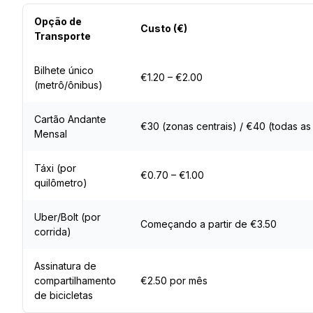
Opção de
Custo (€)
Transporte
Bilhete único
€1.20 – €2.00
(metrô/ônibus)
Cartão Andante
€30 (zonas centrais) / €40 (todas as
Mensal
Táxi (por
€0.70 – €1.00
quilômetro)
Uber/Bolt (por
Começando a partir de €3.50
corrida)
Assinatura de
compartilhamento
€2.50 por mês
de bicicletas