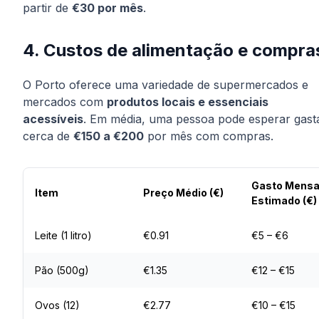
partir de
€30 por mês
.
4. Custos de alimentação e compra
O Porto oferece uma variedade de supermercados e
mercados com
produtos locais e essenciais
acessíveis
. Em média, uma pessoa pode esperar gast
cerca de
€150 a €200
por mês com compras.
Gasto Mensa
Item
Preço Médio (€)
Estimado (€)
Leite (1 litro)
€0.91
€5 – €6
Pão (500g)
€1.35
€12 – €15
Ovos (12)
€2.77
€10 – €15