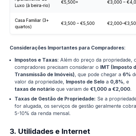
€5,500+
€3,000 – €4,
Luxo (à beira-rio)
Casa Familiar (3+
€3,500 – €5,500
€2,000–€3,5
quartos)
Considerações Importantes para Compradores
:
Impostos e Taxas
: Além do preço da propriedade, 
compradores precisam considerar o
IMT (Imposto 
Transmissão de Imóveis)
, que pode chegar a
6%
d
valor da propriedade,
Imposto de Selo
a
0,8%
, e
taxas de notário
que variam de
€1,000 a €2,000
.
Taxas de Gestão de Propriedade:
Se a propriedad
for alugada, os serviços de gestão geralmente cobr
5-10% da renda mensal.
3. Utilidades e Internet