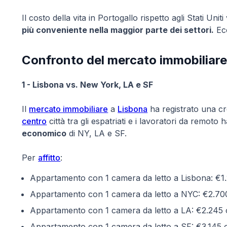
Il costo della vita in Portogallo rispetto agli Stati Un
più conveniente nella maggior parte dei settori.
Ecc
Confronto del mercato immobiliare t
1 - Lisbona vs. New York, LA e SF
Il
mercato immobiliare
a
Lisbona
ha registrato una cres
centro
città tra gli espatriati e i lavoratori da remot
economico
di NY, LA e SF.
Per
affitto
:
Appartamento con 1 camera da letto a Lisbona: €1
Appartamento con 1 camera da letto a NYC: €2.70
Appartamento con 1 camera da letto a LA: €2.245 
Appartamento con 1 camera da letto a SF: €3.145 