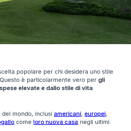
elta popolare per chi desidera uno stile
ssi. Questo è particolarmente vero per
gli
pese elevate e dallo stile di vita
i del mondo, inclusi
americani
,
europei
,
ogallo
come
loro nuova casa
negli ultimi