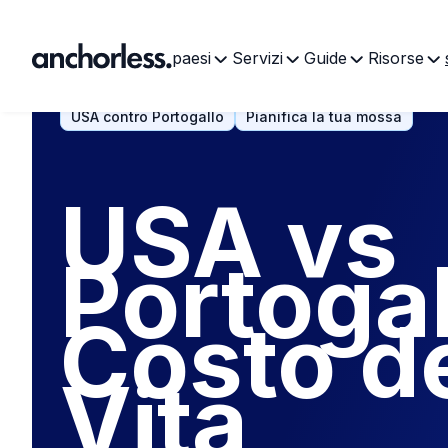
paesi
Servizi
Guide
Risorse
USA contro Portogallo
Pianifica la tua mossa
USA vs
Portogal
Costo de
Vita