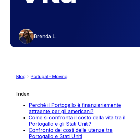
Brenda L.
Blog
Portugal - Moving
Index
Perché il Portogallo è finanziariamente
attraente per gli americani?
Come si confronta il costo della vita tra il
Portogallo e gli Stati Uniti?
Confronto dei costi delle utenze tra
Portogallo e Stati Uniti