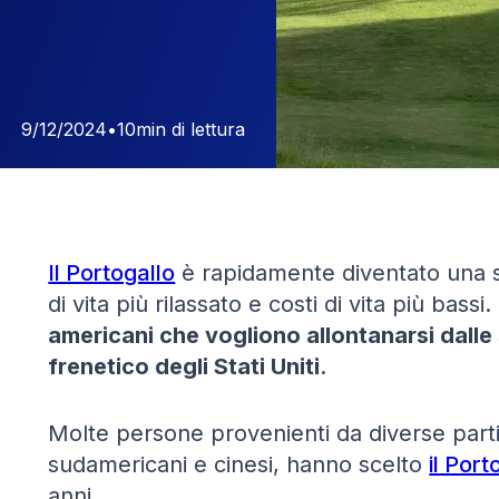
9/12/2024
•
10
min di lettura
Il Portogallo
è rapidamente diventato una sc
di vita più rilassato e costi di vita più ba
americani che vogliono allontanarsi dalle s
frenetico degli Stati Uniti
.
Molte persone provenienti da diverse part
sudamericani e cinesi, hanno scelto
il Port
anni.