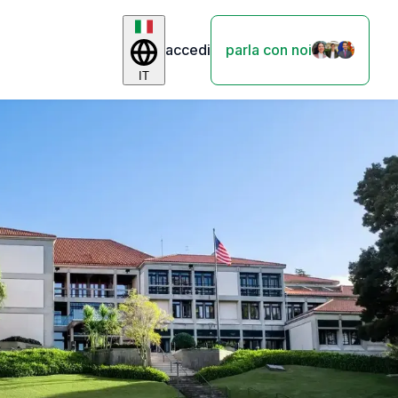
accedi
parla con noi
IT