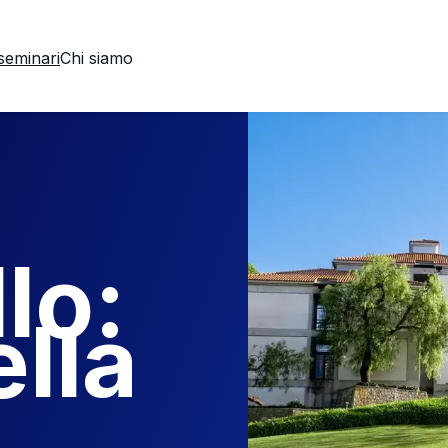
seminari
Chi siamo
lo:
lla