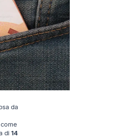
cosa da
a come
a di
14