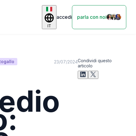
accedi
parla con noi
IT
Condividi questo
togallo
23/07/2024
articolo
edio
o: