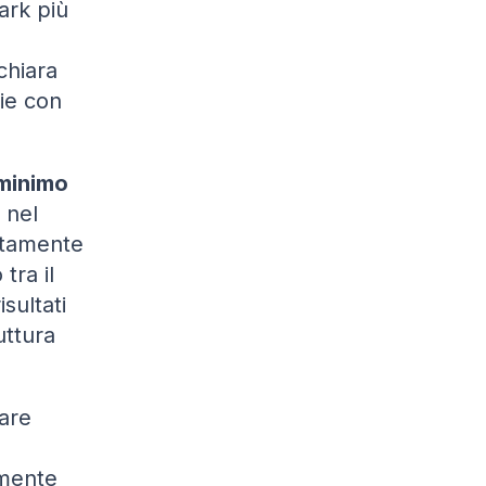
ark più
chiara
ie con
 minimo
 nel
litamente
tra il
sultati
uttura
are
lmente