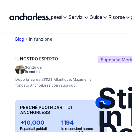
paesi
Servizi
Guide
Risorse
Blog
In funzione
IL NOSTRO ESPERTO
Stipendio Medi
Scritto da
Brenda.L
Dopo la laurea all'IMT Atlantique, Maxime ha
St
fondato AnchorLess con i suoi soci.
in
PERCHÉ PUOI FIDARTI DI
ANCHORLESS
+10,000
1194
Espatriati guidati
le recensioni hanno