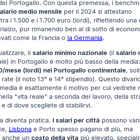
el Portogallo. Con questa premessa, i benchm
alario medio mensile
per il 2024 si attestano
ra i 1.500 e i 1.700 euro (lordi), riflettendo una 
rialzo, pur rimanendo ben al di sotto di econom
levati come la Francia o
la Germania
.
alizzare, il
salario minimo nazionale
(il
salario
le) in Portogallo è molto più basso della media:
/mese (lordi) nel Portogallo continentale
, so
rate (il noto 13° e 14° stipendio). Questo divario 
media è esattamente il motivo per cui vedrete ri
nella "vita reale" a seconda del lavoro, della str
e di dove scegliete di stabilirvi.
ia diventa pratica.
I salari per città
possono vari
te,
Lisbona
e Porto spesso pagano di più, ma
 anche un
costo della vita
più elevato, specia