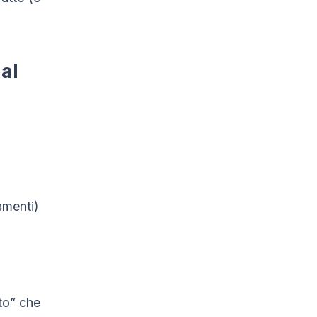
al
amenti)
to” che