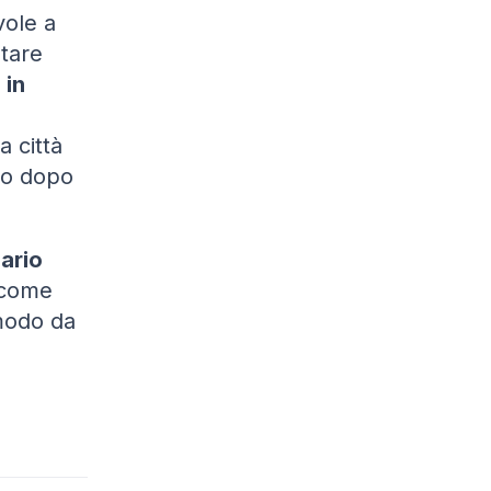
vole a
ltare
 in
a città
tto dopo
lario
 come
 modo da