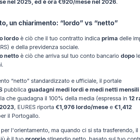
e nel 2025, ed è ora €920/mese nel 2026
.
tto, un chiarimento: “lordo” vs “netto”
o lordo
è ciò che il tuo contratto indica
prima
delle im
IRS) e della previdenza sociale.
o netto
è ciò che arriva sul tuo conto bancario
dopo
l
i.
ento “netto” standardizzato e ufficiale, il portale
S
pubblica
guadagni medi lordi e medi netti mensili
la che guadagna il 100% della media (espressa in
12 r
2023
, EURES riporta
€1,976 lordo/mese
e
€1,412
er il Portogallo.
 per l'orientamento, ma quando ci si sta trasferendo, i
iù è il tuo
proprio
stipendio netto, basato sul tuo contr