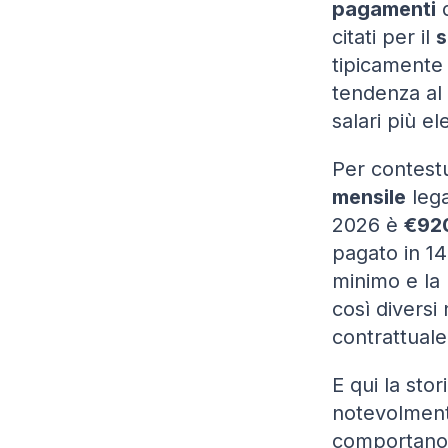
pagamenti
d
citati per il
s
tipicamente t
tendenza al 
salari più e
Per contestu
mensile
lega
2026 è
€920
pagato in 14 
minimo e la 
così diversi 
contrattuale 
E qui la stor
notevolmen
comportano