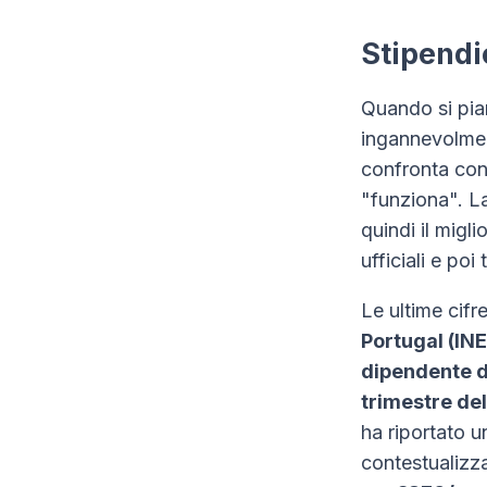
Stipendi
Quando si pia
ingannevolment
confronta con 
"funziona". La 
quindi il migl
ufficiali e poi
Le ultime cifre
Portugal (INE
dipendente d
trimestre de
ha riportato 
contestualizza