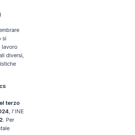
)
 sembrare
o si
i lavoro
li diversi,
istiche
ics
el terzo
024
, l'INE
2
. Per
tale