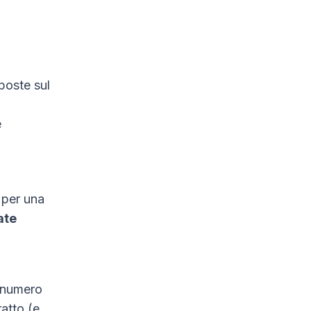
poste sul
e
per una
ate
l numero
atto (e