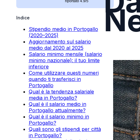
Da
riportato 4.9/5
Ne
Indice
Stipendio medio in Portogallo
(2020–2025)
Aggiornamento sul salario
medio dal 2020 al 2025
Salario minimo mensile (salario
minimo nazionale): il tuo limite
inferiore
Come utilizzare questi numeri
quando ti trasferisci in
Portogallo
Qual è la tendenza salariale
media in Portogallo?
Qual è il salario medio in
Portogallo attualmente?
Qual è il salario minimo in
Portogallo?
Quali sono gli stipendi per città
in Portogallo?