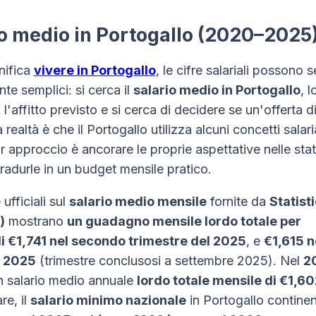
o medio in Portogallo (2020–2025
nifica
vivere in Portogallo
, le cifre salariali possono
e semplici: si cerca il
salario medio in Portogallo
, l
l'affitto previsto e si cerca di decidere se un'offerta d
realtà è che il Portogallo utilizza alcuni concetti salaria
ior approccio è ancorare le proprie aspettative nelle stat
 tradurle in un budget mensile pratico.
 ufficiali sul
salario medio mensile
fornite da
Statist
)
mostrano
un guadagno mensile lordo totale per
i €1,741 nel secondo trimestre del 2025
, e
€1,615 n
l 2025
(trimestre conclusosi a settembre 2025). Nel
2
un salario medio annuale
lordo totale mensile di €1,60
re, il
salario minimo nazionale
in Portogallo continen