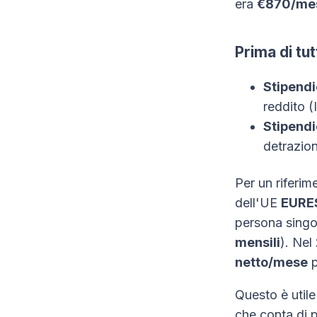
era
€870/mes
Prima di tu
Stipendi
reddito (
Stipendi
detrazion
Per un riferim
dell'UE
EURE
persona singo
mensili
). Nel
netto/mese
p
Questo è utile
che conta di p